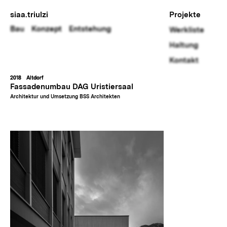
siaa.triulzi
Projekte
Bau
Konzept
Entstehung
Werkliste
Haltung
Kontakt
2018
Altdorf
Fassadenumbau DAG Uristiersaal
Architektur und Umsetzung BSS Architekten