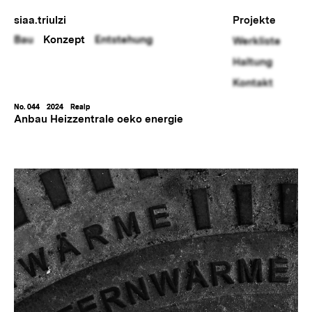
siaa.triulzi
Projekte
Bau
Konzept
Entstehung
Werkliste
Haltung
Kontakt
No. 044
2024
Realp
Anbau Heizzentrale oeko energie